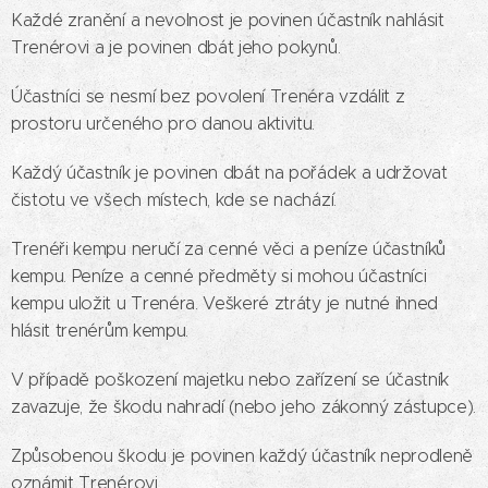
Každé zranění a nevolnost je povinen účastník nahlásit
Trenérovi a je povinen dbát jeho pokynů.
Účastníci se nesmí bez povolení Trenéra vzdálit z
prostoru určeného pro danou aktivitu.
Každý účastník je povinen dbát na pořádek a udržovat
čistotu ve všech místech, kde se nachází.
Trenéři kempu neručí za cenné věci a peníze účastníků
kempu. Peníze a cenné předměty si mohou účastníci
kempu uložit u Trenéra. Veškeré ztráty je nutné ihned
hlásit trenérům kempu.
V případě poškození majetku nebo zařízení se účastník
zavazuje, že škodu nahradí (nebo jeho zákonný zástupce).
Způsobenou škodu je povinen každý účastník neprodleně
oznámit Trenérovi.